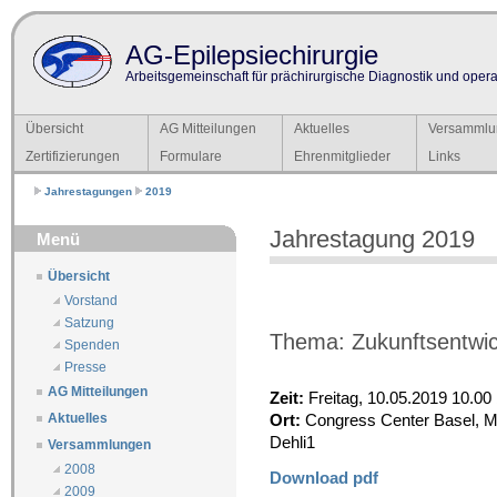
AG-Epilepsiechirurgie
Arbeitsgemeinschaft für prächirurgische Diagnostik und operat
Übersicht
AG Mitteilungen
Aktuelles
Versammlu
Zertifizierungen
Formulare
Ehrenmitglieder
Links
Jahrestagungen
2019
Jahrestagung 2019
Menü
Übersicht
Vorstand
Satzung
Thema: Zukunftsentwick
Spenden
Presse
AG Mitteilungen
Zeit:
Freitag, 10.05.2019 10.00 
Ort:
Congress Center Basel, Me
Aktuelles
Dehli1
Versammlungen
2008
Download pdf
2009