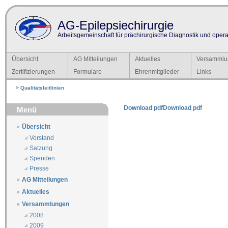
AG-Epilepsiechirurgie
Arbeitsgemeinschaft für prächirurgische Diagnostik und operat
Übersicht
AG Mitteilungen
Aktuelles
Versammlu
Zertifizierungen
Formulare
Ehrenmitglieder
Links
Qualitätsleitlinien
Download pdf
Download pdf
Menü
Übersicht
Vorstand
Satzung
Spenden
Presse
AG Mitteilungen
Aktuelles
Versammlungen
2008
2009