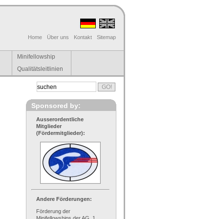
Home
Über uns
Kontakt
Sitemap
Minifellowship
Qualitätsleitlinien
Sponsored by:
Ausserordentliche
Mitglieder
(Fördermitglieder):
Andere Förderungen:
Förderung der
Minifellowships der AG, 1.