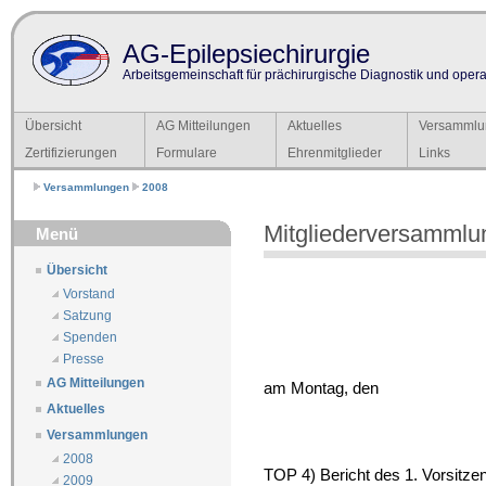
AG-Epilepsiechirurgie
Arbeitsgemeinschaft für prächirurgische Diagnostik und operat
Übersicht
AG Mitteilungen
Aktuelles
Versammlu
Zertifizierungen
Formulare
Ehrenmitglieder
Links
Versammlungen
2008
Mitgliederversammlu
Menü
Übersicht
Vorstand
Satzung
Spenden
Presse
AG Mitteilungen
am Montag, den
Aktuelles
Versammlungen
2008
TOP 4) Bericht des 1. Vorsitze
2009