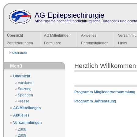
AG-Epilepsiechirurgie
Arbeitsgemeinschaft für prächirurgische Diagnostik und operat
Übersicht
AG Mitteilungen
Aktuelles
Versammlu
Zertifizierungen
Formulare
Ehrenmitglieder
Links
Übersicht
Herzlich Willkommen
Menü
Übersicht
Vorstand
Satzung
Programm Mitgliederversammlung
Spenden
Programm Jahrestaung
Presse
AG Mitteilungen
Aktuelles
Versammlungen
2008
2009