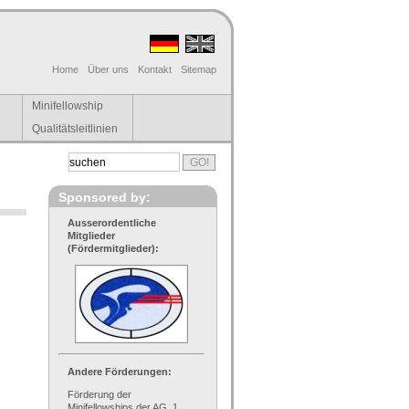
Home
Über uns
Kontakt
Sitemap
Minifellowship
Qualitätsleitlinien
Sponsored by:
Ausserordentliche
Mitglieder
(Fördermitglieder):
Andere Förderungen:
Förderung der
Minifellowships der AG, 1.