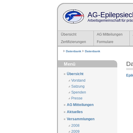
AG-Epilepsiech
Arbeitsgemeinschaft für prä
Übersicht
AG Mitteilungen
Zertifizierungen
Formulare
Datenbank
Datenbank
D
Menü
Übersicht
Epi
Vorstand
Satzung
Spenden
Presse
AG Mitteilungen
Aktuelles
Versammlungen
2008
2009