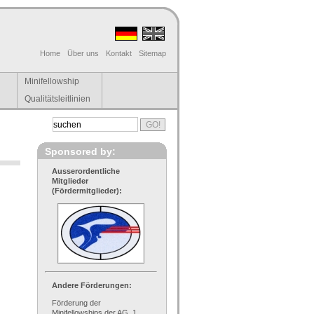
Home
Über uns
Kontakt
Sitemap
Minifellowship
Qualitätsleitlinien
Sponsored by:
Ausserordentliche
Mitglieder
(Fördermitglieder):
Andere Förderungen:
Förderung der
Minifellowships der AG, 1.